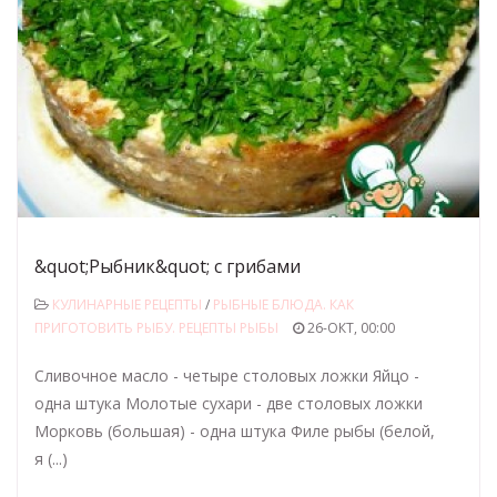
&quot;Рыбник&quot; с грибами
КУЛИНАРНЫЕ РЕЦЕПТЫ
/
РЫБНЫЕ БЛЮДА. КАК
ПРИГОТОВИТЬ РЫБУ. РЕЦЕПТЫ РЫБЫ
26-ОКТ, 00:00
Сливочное масло - четыре столовых ложки Яйцо -
одна штука Молотые сухари - две столовых ложки
Морковь (большая) - одна штука Филе рыбы (белой,
я (...)