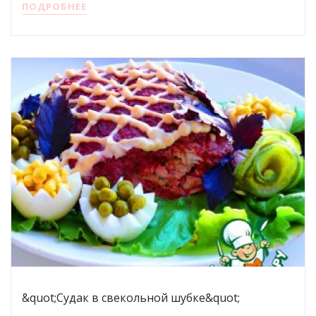
ПОДРОБНЕЕ
&quot;Судак в свекольной шубке&quot;