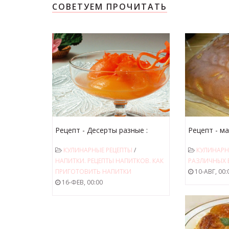
СОВЕТУЕМ ПРОЧИТАТЬ
Рецепт - Десерты разные :
Рецепт - м
Персики в апельсиновом соке
абрикосы!"
КУЛИНАРНЫЕ РЕЦЕПТЫ
/
КУЛИНАРН
НАПИТКИ. РЕЦЕПТЫ НАПИТКОВ. КАК
РАЗЛИЧНЫХ
ПРИГОТОВИТЬ НАПИТКИ
10-АВГ, 00:
16-ФЕВ, 00:00