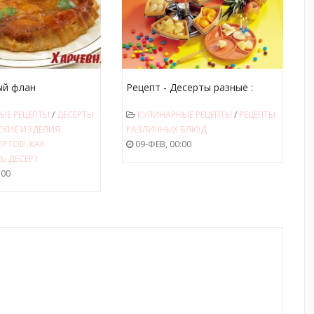
ый флан
Рецепт - Десерты разные :
Шоколадное фондю с
ЫЕ РЕЦЕПТЫ
/
ДЕСЕРТЫ
КУЛИНАРНЫЕ РЕЦЕПТЫ
/
РЕЦЕПТЫ
сухофруктами
СКИЕ ИЗДЕЛИЯ.
РАЗЛИЧНЫХ БЛЮД
ЕРТОВ. КАК
09-ФЕВ, 00:00
Ь ДЕСЕРТ
:00