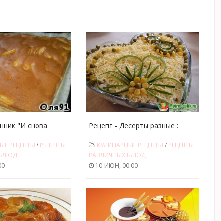
анник "И снова
Рецепт - Десерты разные :
Карамель с
ЫЕ РЕЦЕПТЫ
/
РЕЦЕПТЫ
КУЛИНАРНЫЕ РЕЦЕПТЫ
/
РЕЦЕПТЫ
консервированными фруктами
 БЛЮД
РАЗЛИЧНЫХ БЛЮД
00
10-ИЮН, 00:00