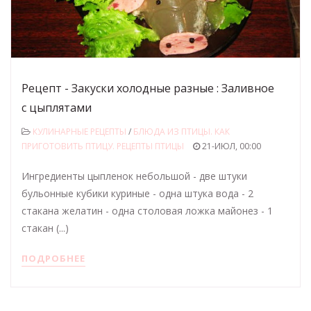
Рецепт - Закуски холодные разные : Заливное
с цыплятами
КУЛИНАРНЫЕ РЕЦЕПТЫ
/
БЛЮДА ИЗ ПТИЦЫ. КАК
ПРИГОТОВИТЬ ПТИЦУ. РЕЦЕПТЫ ПТИЦЫ
21-ИЮЛ, 00:00
Ингредиенты цыпленок небольшой - две штуки
бульонные кубики куриные - одна штука вода - 2
стакана желатин - одна столовая ложка майонез - 1
стакан (...)
ПОДРОБНЕЕ