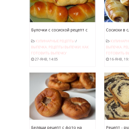
Булочки с сосиской рецепт с
Сосиски в 
фото. Не сложное блюдо для
мультиварк
КУЛИНАРНЫЕ РЕЦЕПТЫ
/
КУЛИНАРН
быстрого перекуса.
мультиварк
ВЫПЕЧКА. РЕЦЕПТЫ ВЫПЕЧКИ. КАК
ВЫПЕЧКА. РЕ
- один из 
ГОТОВИТЬ ВЫПЕЧКУ
ГОТОВИТЬ В
перекуса м
27-ЯНВ, 14:05
16-ЯНВ, 19
ней.
Беляши рецепт с фото на
Рецепт - ру