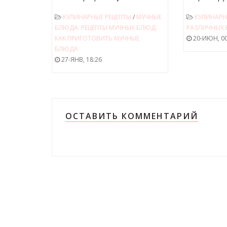
кефире. Как приготовить тесто
хлебопечки
КУЛИНАРНЫЕ РЕЦЕПТЫ
/
МУЧНЫЕ
КУЛИНАРН
на кефире для беляшей.
БЛЮДА. РЕЦЕПТЫ МУЧНЫХ БЛЮД.
РАЗЛИЧНЫХ
КАК ПРИГОТОВИТЬ МУЧНЫЕ
20-ИЮН, 00
БЛЮДА
27-ЯНВ, 18:26
ОСТАВИТЬ КОММЕНТАРИЙ