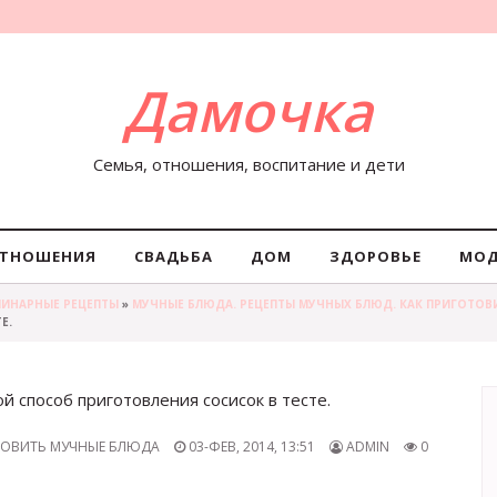
Дамочка
Семья, отношения, воспитание и дети
ТНОШЕНИЯ
СВАДЬБА
ДОМ
ЗДОРОВЬЕ
МО
ЛИНАРНЫЕ РЕЦЕПТЫ
»
МУЧНЫЕ БЛЮДА. РЕЦЕПТЫ МУЧНЫХ БЛЮД. КАК ПРИГОТОВ
Е.
ой способ приготовления сосисок в тесте.
ОТОВИТЬ МУЧНЫЕ БЛЮДА
03-ФЕВ, 2014, 13:51
ADMIN
0