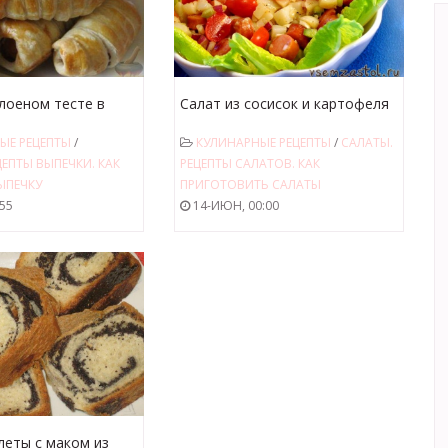
слоеном тесте в
Салат из сосисок и картофеля
е. Обзавелись
ЫЕ РЕЦЕПТЫ
/
КУЛИНАРНЫЕ РЕЦЕПТЫ
/
САЛАТЫ.
ой? Сосиски в тесте
ЦЕПТЫ ВЫПЕЧКИ. КАК
РЕЦЕПТЫ САЛАТОВ. КАК
рецептов быстрого
ЫПЕЧКУ
ПРИГОТОВИТЬ САЛАТЫ
ожно приготовить в
:55
14-ИЮН, 00:00
леты с маком из