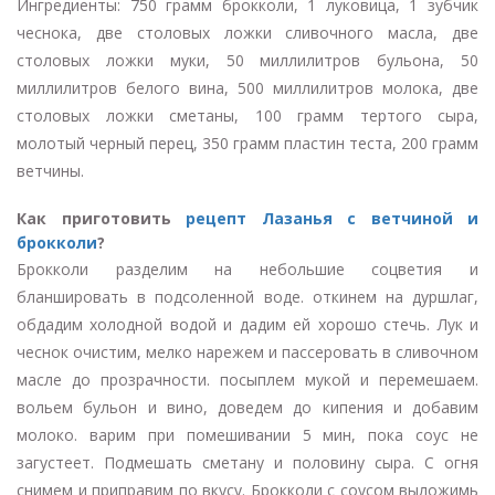
Ингредиенты: 750 грамм брокколи, 1 луковица, 1 зубчик
чеснока, две столовых ложки сливочного масла, две
столовых ложки муки, 50 миллилитров бульона, 50
миллилитров белого вина, 500 миллилитров молока, две
столовых ложки сметаны, 100 грамм тертого сыра,
молотый черный перец, 350 грамм пластин теста, 200 грамм
ветчины.
Как приготовить
рецепт Лазанья с ветчиной и
брокколи
?
Брокколи разделим на небольшие соцветия и
бланшировать в подсоленной воде. откинем на дуршлаг,
обдадим холодной водой и дадим ей хорошо стечь. Лук и
чеснок очистим, мелко нарежем и пассеровать в сливочном
масле до прозрачности. посыплем мукой и перемешаем.
вольем бульон и вино, доведем до кипения и добавим
молоко. варим при помешивании 5 мин, пока соус не
загустеет. Подмешать сметану и половину сыра. С огня
снимем и приправим по вкусу. Брокколи с соусом выложимь