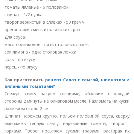
томаты яяленые - 6 половинок
шпинат - 1/2 пучка
творог зернистый в сливках - 50 грамм
орегано или смесь итальянских трав
Для соуса:
масло оливковое - пять столовых ложек
сок лимона - одна столовая ложка
соль - по вкусу
перец - по вкусу
Как приготовить
рецепт Салат с семгой, шпинатом и
вялеными томатами
?
Свежую семгу натрем специями, обжарим с каждой
стороны 2 минуты на оливковом масле. Разломать на куски
размером около 2 см.
Шпинат нарежем крупно, польем половиной соуса, сверху
выложимь теплую семгу, нарезанные томаты, творог -
горками. Творог посыплем сухими травами, растирая их