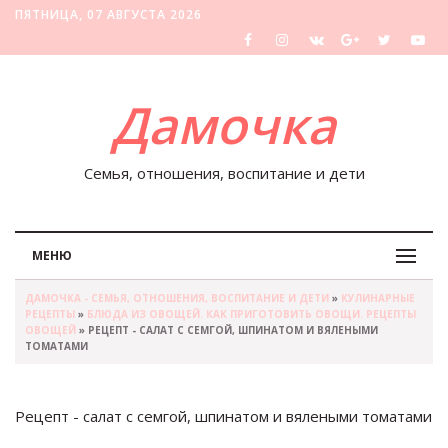
ПЯТНИЦА, 07 АВГУСТА 2026
Дамочка
Семья, отношения, воспитание и дети
МЕНЮ
ДАМОЧКА - СЕМЬЯ, ОТНОШЕНИЯ, ВОСПИТАНИЕ И ДЕТИ
»
КУЛИНАРНЫЕ
РЕЦЕПТЫ
»
БЛЮДА ИЗ ОВОЩЕЙ. КАК ПРИГОТОВИТЬ ОВОЩИ. РЕЦЕПТЫ
ОВОЩЕЙ
» РЕЦЕПТ - САЛАТ С СЕМГОЙ, ШПИНАТОМ И ВЯЛЕНЫМИ
ТОМАТАМИ
Рецепт - салат с семгой, шпинатом и вялеными томатами