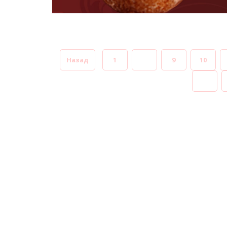
Назад
1
...
9
10
...