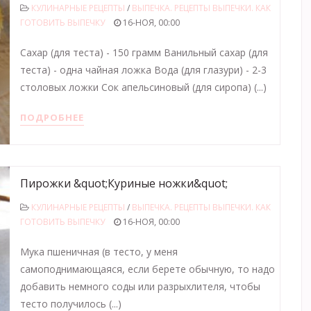
КУЛИНАРНЫЕ РЕЦЕПТЫ
/
ВЫПЕЧКА. РЕЦЕПТЫ ВЫПЕЧКИ. КАК
ГОТОВИТЬ ВЫПЕЧКУ
16-НОЯ, 00:00
Сахар (для теста) - 150 грамм Ванильный сахар (для
теста) - одна чайная ложка Вода (для глазури) - 2-3
столовых ложки Сок апельсиновый (для сиропа) (...)
ПОДРОБНЕЕ
Пирожки &quot;Куриные ножки&quot;
КУЛИНАРНЫЕ РЕЦЕПТЫ
/
ВЫПЕЧКА. РЕЦЕПТЫ ВЫПЕЧКИ. КАК
ГОТОВИТЬ ВЫПЕЧКУ
16-НОЯ, 00:00
Мука пшеничная (в тесто, у меня
самоподнимающаяся, если берете обычную, то надо
добавить немного соды или разрыхлителя, чтобы
тесто получилось (...)