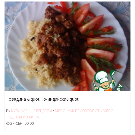
Говядина &quot;По-индийски&quot;
КУЛИНАРНЫЕ РЕЦЕПТЫ
/
МЯСО. КАК ПРИГОТОВИТЬ МЯСО.
РЕЦЕПТЫ ИЗ МЯСА
27-СЕН, 00:00