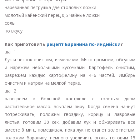
нарезанная петрушка две столовых ложки
молотый кайенский перец 0,5 чайные ложки
соль
по вкусу
Как приготовить
рецепт Баранина по-индийски
?
шаг 1
Лук и чеснок очистим, измельчим. Мясо промоем, обсушим
и нарежем небольшими кусочками. Картофель очистим,
разрежем каждую картофелину на 4–6 частей. Имбирь
очистим и натрем на мелкой терке.
шаг 2
разогреем в большой кастрюле с толстым дном
растительное масло. всыплем зиру. Когда семена начнут
потрескивать, положим гвоздику, корицу и лавровые
листья. готовим 30 сек. добавим лук и обжаривать все
вместе 8 мин., помешивая, пока лук не станет золотистым.
положим баранину, немного увеличить огонь. готовим 15