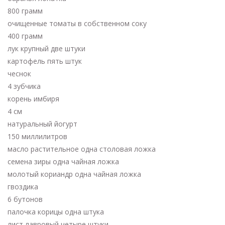
800 грамм
очищенные томаты в собственном соку
400 грамм
лук крупный две штуки
картофель пять штук
чеснок
4 зубчика
корень имбиря
4 см
натуральный йогурт
150 миллилитров
масло растительное одна столовая ложка
семена зиры одна чайная ложка
молотый кориандр одна чайная ложка
гвоздика
6 бутонов
палочка корицы одна штука
лист лавровый четыре штуки