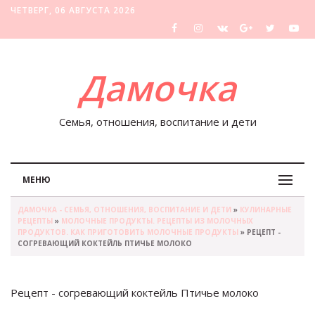
ЧЕТВЕРГ, 06 АВГУСТА 2026
Дамочка
Семья, отношения, воспитание и дети
МЕНЮ
ДАМОЧКА - СЕМЬЯ, ОТНОШЕНИЯ, ВОСПИТАНИЕ И ДЕТИ
»
КУЛИНАРНЫЕ
РЕЦЕПТЫ
»
МОЛОЧНЫЕ ПРОДУКТЫ. РЕЦЕПТЫ ИЗ МОЛОЧНЫХ
ПРОДУКТОВ. КАК ПРИГОТОВИТЬ МОЛОЧНЫЕ ПРОДУКТЫ
» РЕЦЕПТ -
СОГРЕВАЮЩИЙ КОКТЕЙЛЬ ПТИЧЬЕ МОЛОКО
Рецепт - согревающий коктейль Птичье молоко