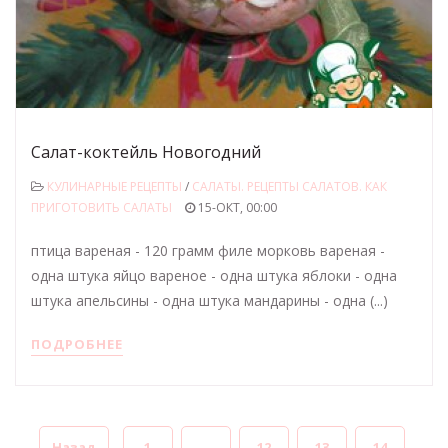
Салат-коктейль Новогодний
КУЛИНАРНЫЕ РЕЦЕПТЫ
/
САЛАТЫ. РЕЦЕПТЫ САЛАТОВ. КАК
ПРИГОТОВИТЬ САЛАТЫ
15-ОКТ, 00:00
птица вареная - 120 грамм филе морковь вареная -
одна штука яйцо вареное - одна штука яблоки - одна
штука апельсины - одна штука мандарины - одна (...)
ПОДРОБНЕЕ
Назад
1
...
12
13
14