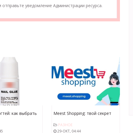
 отправьте уведомление Администрации ресурса.
огтей: как выбрать
Meest Shopping: твой секрет
ый продукт для
успешного онлайн-шопинга
РАЗНОЕ
ногтей
45
29-ОКТ, 04:44