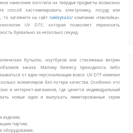
нное нанесение логотипа на твердые предметы возможно
е способ кастомизировать электронику, посуду или
, то загляните на сайт
nakleyka.kz/
компании «Наклейка».
ехнология UV DTF, которая позволяет переносить
ость буквально за несколько секунд.
ллических бутылок, ноутбуков или стеклянных витрин
объёмов заказа. Малому бизнесу приходилось либо
азываться от идеи персонализации вовсе. UV DTF изменил
сколько экземпляров без потери качества. Особенно это
ких и интернет-магазинов, где ценится индивидуальный
овать новые идеи и выпускать лимитированные серии
а изделии;
льшие партии;
е оборудование;