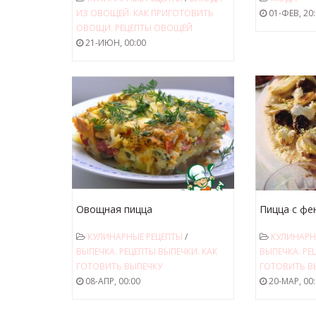
ИЗ ОВОЩЕЙ. КАК ПРИГОТОВИТЬ
01-ФЕВ, 20
ОВОЩИ. РЕЦЕПТЫ ОВОЩЕЙ
21-ИЮН, 00:00
Овощная пицца
Пицца с фе
маринован
КУЛИНАРНЫЕ РЕЦЕПТЫ
/
КУЛИНАРН
тимьяном
ВЫПЕЧКА. РЕЦЕПТЫ ВЫПЕЧКИ. КАК
ВЫПЕЧКА. РЕ
ГОТОВИТЬ ВЫПЕЧКУ
ГОТОВИТЬ В
08-АПР, 00:00
20-МАР, 00